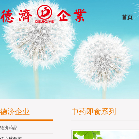
首页
德济企业
中药即食系列
德济药品
佑之盛商控