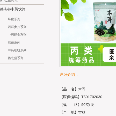
德济参中药饮片
蜂蜜系列
西洋参片系列
中药即食系列
花茶系列
中药细粉系列
佑之盛系列
详细介绍：
【品 名】木耳
【医保编码】T501702030
【规 格】90克/袋
【产 地】吉林