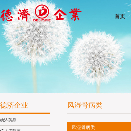
首页
德济企业
风湿骨病类
德济药品
风湿骨病类
佑之盛商控