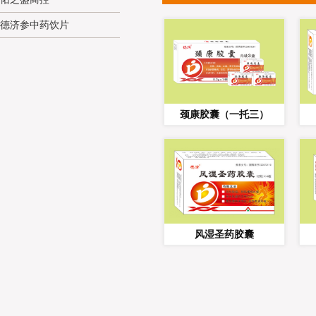
德济参中药饮片
颈康胶囊（一托三）
风湿圣药胶囊