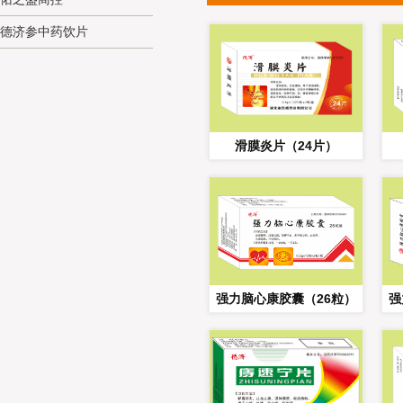
德济参中药饮片
滑膜炎片（24片）
强力脑心康胶囊（26粒）
强