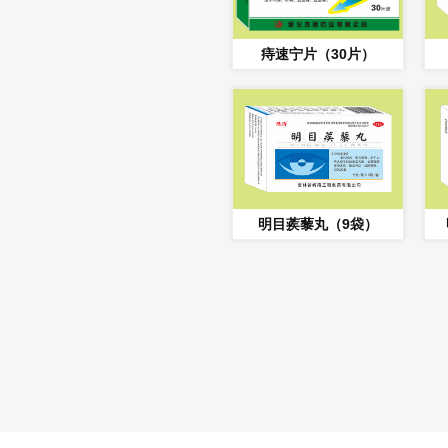
痔速宁片（30片）
明目蒺藜丸（9袋）