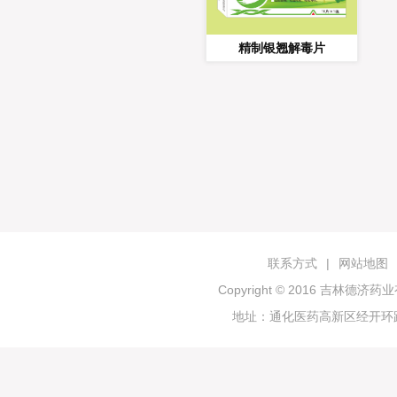
精制银翘解毒片
联系方式
|
网站地图
Copyright © 2016 吉林
地址：通化医药高新区经开环路19