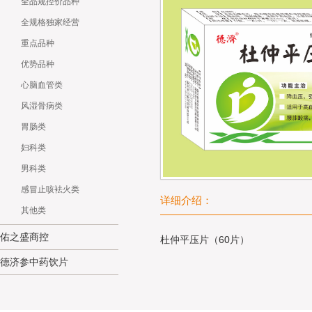
全品规控价品种
全规格独家经营
重点品种
优势品种
心脑血管类
风湿骨病类
胃肠类
妇科类
男科类
感冒止咳袪火类
详细介绍：
其他类
佑之盛商控
杜仲平压片（60片）
德济参中药饮片